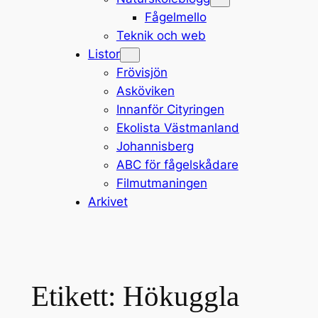
Fågelmello
Teknik och web
Listor
Frövisjön
Asköviken
Innanför Cityringen
Ekolista Västmanland
Johannisberg
ABC för fågelskådare
Filmutmaningen
Arkivet
Etikett:
Hökuggla