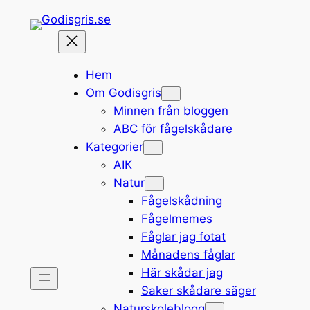
Hoppa
till
innehåll
Hem
Om Godisgris
Minnen från bloggen
ABC för fågelskådare
Kategorier
AIK
Natur
Fågelskådning
Fågelmemes
Fåglar jag fotat
Månadens fåglar
Här skådar jag
Saker skådare säger
Naturskoleblogg