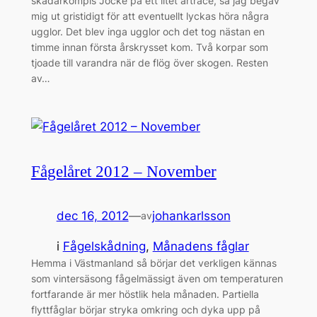
skådarkompis Jocke på ett litet artrace, så jag begav
mig ut gristidigt för att eventuellt lyckas höra några
ugglor. Det blev inga ugglor och det tog nästan en
timme innan första årskrysset kom. Två korpar som
tjoade till varandra när de flög över skogen. Resten
av…
Fågelåret 2012 – November
dec 16, 2012
—
johankarlsson
av
i
Fågelskådning
, 
Månadens fåglar
Hemma i Västmanland så börjar det verkligen kännas
som vintersäsong fågelmässigt även om temperaturen
fortfarande är mer höstlik hela månaden. Partiella
flyttfåglar börjar stryka omkring och dyka upp på