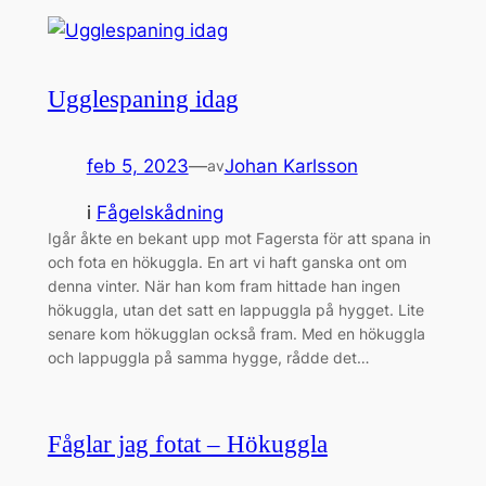
Ugglespaning idag
feb 5, 2023
—
Johan Karlsson
av
i
Fågelskådning
Igår åkte en bekant upp mot Fagersta för att spana in
och fota en hökuggla. En art vi haft ganska ont om
denna vinter. När han kom fram hittade han ingen
hökuggla, utan det satt en lappuggla på hygget. Lite
senare kom hökugglan också fram. Med en hökuggla
och lappuggla på samma hygge, rådde det…
Fåglar jag fotat – Hökuggla