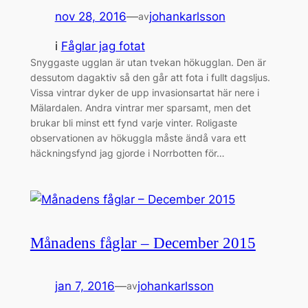
nov 28, 2016
—
johankarlsson
av
i
Fåglar jag fotat
Snyggaste ugglan är utan tvekan hökugglan. Den är
dessutom dagaktiv så den går att fota i fullt dagsljus.
Vissa vintrar dyker de upp invasionsartat här nere i
Mälardalen. Andra vintrar mer sparsamt, men det
brukar bli minst ett fynd varje vinter. Roligaste
observationen av hökuggla måste ändå vara ett
häckningsfynd jag gjorde i Norrbotten för…
Månadens fåglar – December 2015
jan 7, 2016
—
johankarlsson
av