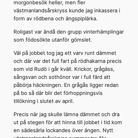
morgonbesök heller, men fler
västmanlandsårskryss kunde jag inkassera i
form av rödbena och ängspiplärka.
Roligast var ändå den grupp vinterhämplingar
som födosökte utanför gömslet.
Väl på jobbet tog jag ett varv runt dämmet
och där var det full fart på rödhakarna precis
som vid Rudö i går kväll. Krickor, grågäss,
sångsvan och sothönor var i full färd att
påbörja häckningen. En grågås ligger redan
på bo så där blir det förhoppningsvis
tillökning i slutet av april.
Precis när jag skulle lämna dämmet och dra
ut på stegen för att hinna till jobbet i tid kom
en sädesärla lockandes över ängen. Nytt