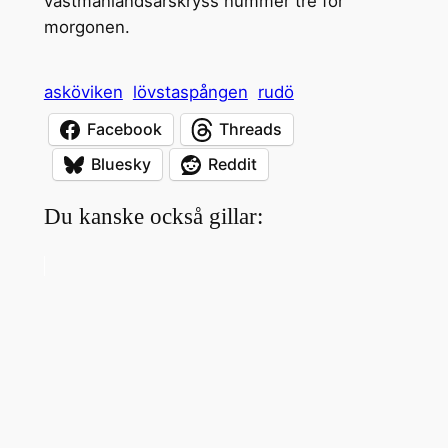
västmanlandsårskryss nummer tre för
morgonen.
asköviken
lövstaspången
rudö
Facebook
Threads
Bluesky
Reddit
Du kanske också gillar: