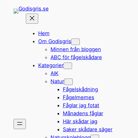
Hoppa
till
innehåll
Hem
Om Godisgris
Minnen från bloggen
ABC för fågelskådare
Kategorier
AIK
Natur
Fågelskådning
Fågelmemes
Fåglar jag fotat
Månadens fåglar
Här skådar jag
Saker skådare säger
Naturskoleblogg