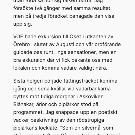
utan föda så höll sig falken borta. Jag
försökte två gånger med samma resultat,
men på tredje försöket behagade den visa
upp sig.
VOF hade exkursion till Oset i utkanten av
Örebro i slutet av Augusti och vår ordförande
guidade oss runt. Inga sensationer, men en
bra exkursion där vi fick bekanta oss med
lokalen och komma vadare väldigt nära.
Sista helgen började tättingsträcket komma
igång och sena kvällar vid vadarbankarna
byttes mot tidiga morgnar i Asköviken.
Blåhakar, ärlor och piplärkor stod på
programmet. Jag snappade upp en poetiskt
vacker beskrivning av den rödstrupiga
piplärkans lockläte. ”Som en silvernål som