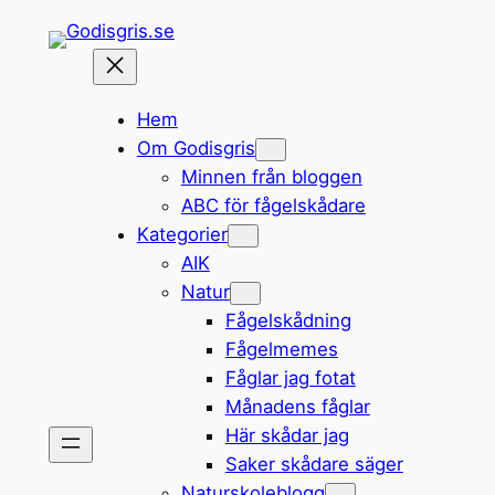
Hoppa
till
innehåll
Hem
Om Godisgris
Minnen från bloggen
ABC för fågelskådare
Kategorier
AIK
Natur
Fågelskådning
Fågelmemes
Fåglar jag fotat
Månadens fåglar
Här skådar jag
Saker skådare säger
Naturskoleblogg