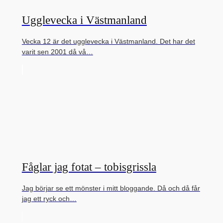
Ugglevecka i Västmanland
Vecka 12 är det ugglevecka i Västmanland. Det har det
varit sen 2001 då vå…
Fåglar jag fotat – tobisgrissla
Jag börjar se ett mönster i mitt bloggande. Då och då får
jag ett ryck och…