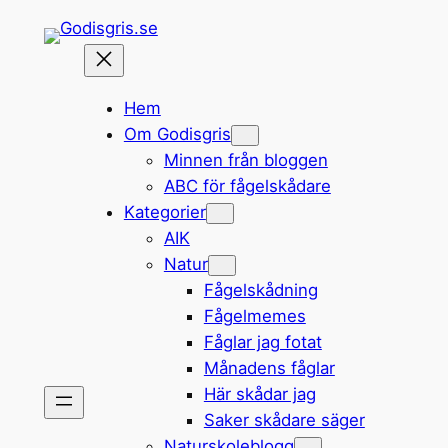
Hoppa
till
innehåll
Hem
Om Godisgris
Minnen från bloggen
ABC för fågelskådare
Kategorier
AIK
Natur
Fågelskådning
Fågelmemes
Fåglar jag fotat
Månadens fåglar
Här skådar jag
Saker skådare säger
Naturskoleblogg