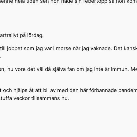
för henne hela tiden sen hon hade sin febertopp så hon komm
artrallyt på lördag.
å till jobbet som jag var i morse när jag vaknade. Det kan
.
 nu vore det väl då själva fan om jag inte är immun. Me
t och hjälps åt att bli av med den här förbannade pandemi
tuffa veckor tillsammans nu.