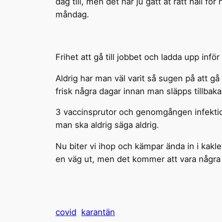
dag till, men det har ju gått åt rätt håll 
måndag.
Frihet att gå till jobbet och ladda upp inför 
Aldrig har man väl varit så sugen på att g
frisk några dagar innan man släpps tillbaka
3 vaccinsprutor och genomgången infektion,
man ska aldrig säga aldrig.
Nu biter vi ihop och kämpar ända in i kakle
en väg ut, men det kommer att vara några 
covid
karantän