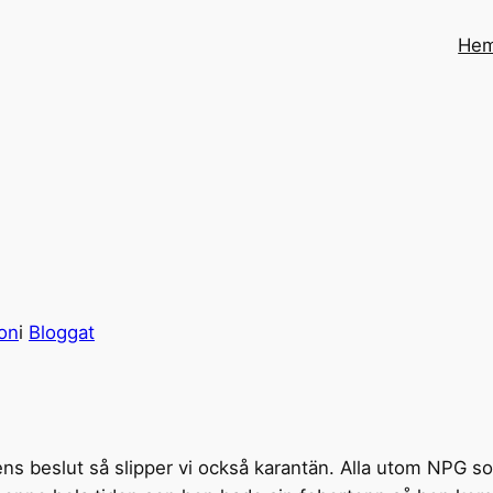
He
on
i
Bloggat
ens beslut så slipper vi också karantän. Alla utom NPG