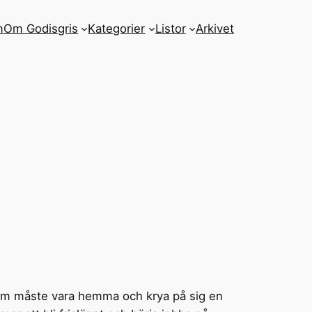
m
Om Godisgris
Kategorier
Listor
Arkivet
 som måste vara hemma och krya på sig en