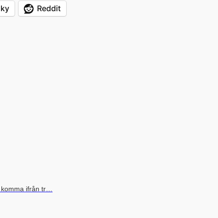
sky
Reddit
att komma ifrån tr…