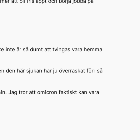
er att bli frisläppt och börja jobba på
ske inte är så dumt att tvingas vara hemma
n den här sjukan har ju överraskat förr så
n. Jag tror att omicron faktiskt kan vara