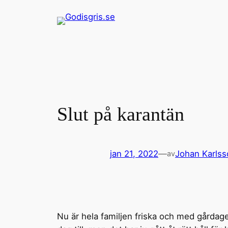
Hoppa
till
innehåll
Slut på karantän
jan 21, 2022
—
Johan Karlss
av
Nu är hela familjen friska och med gårdag