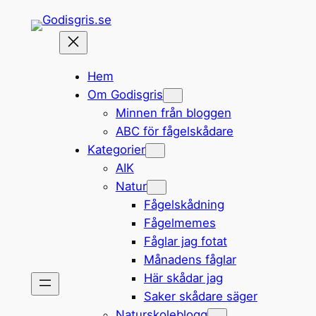
Hoppa
till
innehåll
Hem
Om Godisgris
Minnen från bloggen
ABC för fågelskådare
Kategorier
AIK
Natur
Fågelskådning
Fågelmemes
Fåglar jag fotat
Månadens fåglar
Här skådar jag
Saker skådare säger
Naturskoleblogg