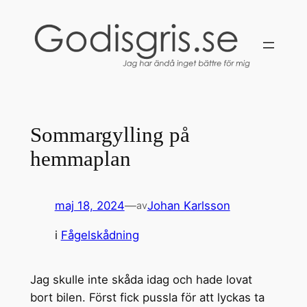
Hoppa
till
innehåll
Sommargylling på
hemmaplan
maj 18, 2024
—
Johan Karlsson
av
i
Fågelskådning
Jag skulle inte skåda idag och hade lovat
bort bilen. Först fick pussla för att lyckas ta