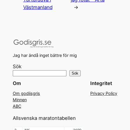
Västmanland
→
Jag har ändå inget bättre för mig
Sök
Sök
Om
Integritet
Om godiisgris
Privacy Policy
Minnen
ABC
Allsvenska maratontabellen