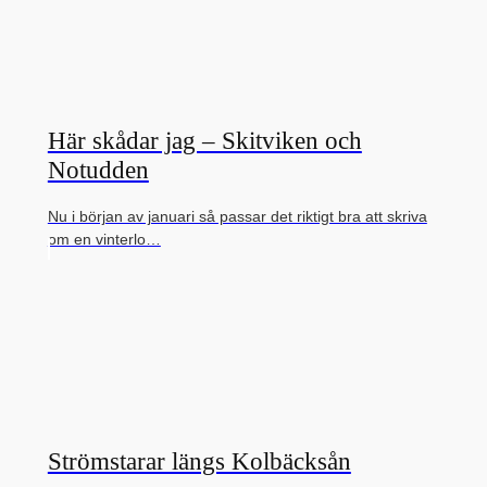
Här skådar jag – Skitviken och
Notudden
Nu i början av januari så passar det riktigt bra att skriva
om en vinterlo…
Strömstarar längs Kolbäcksån