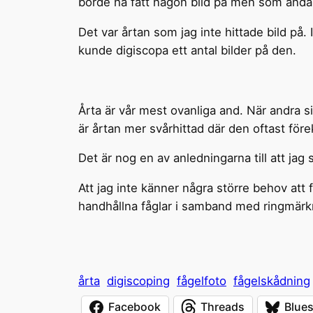
borde ha fått någon bild på men som ändå 
Det var årtan som jag inte hittade bild på
kunde digiscopa ett antal bilder på den.
Årta är vår mest ovanliga and. När andra sim
är årtan mer svårhittad där den oftast före
Det är nog en av anledningarna till att jag 
Att jag inte känner några större behov att få
handhållna fåglar i samband med ringmärknin
årta
digiscoping
fågelfoto
fågelskådning
Facebook
Threads
Blue