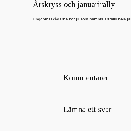
Årskryss och januarirally
Ungdomsskådarna kör ju som nämnts artrally hela jan
Kommentarer
Lämna ett svar