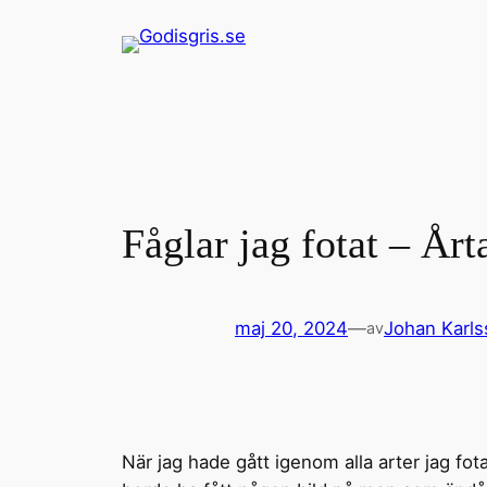
Hoppa
till
innehåll
Fåglar jag fotat – Årt
maj 20, 2024
—
Johan Karl
av
När jag hade gått igenom alla arter jag fot