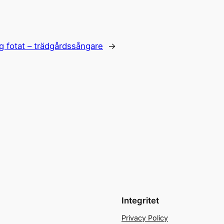
ag fotat – trädgårdssångare
→
Integritet
Privacy Policy