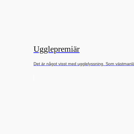
Ugglepremiär
Det är något visst med ugglelyssning. Som västman