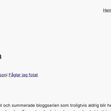
He
a
sson
i
Fåglar jag fotat
at och summerade bloggserien som troligtvis aldrig blir h