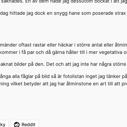
saknades. En av dem hade jag dessutom bockat i att jag 
. Idag hittade jag dock en snygg hane som poserade strax u
änder oftast rastar eller häckar i större antal eller åtmin
kommer i få par och då gärna håller till i mer vegetativa
saknat bilder på den. Det och att jag inte har några större
nga alla fåglar på bild så är fotolistan inget jag tänker på
g vilket betyder att jag har åtminstone en art till att p
sky
Reddit