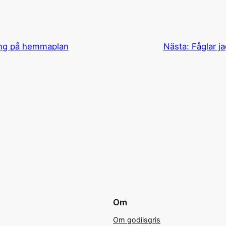
ng på hemmaplan
Nästa:
Fåglar j
Om
Om godiisgris