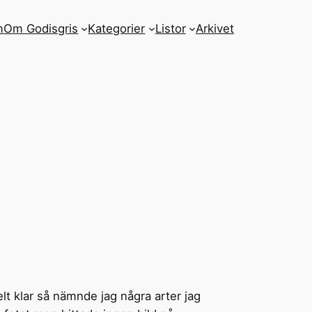
m
Om Godisgris
Kategorier
Listor
Arkivet
elt klar så nämnde jag några arter jag