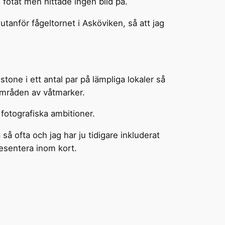
fotat men hittade ingen bild på.
tanför fågeltornet i Asköviken, så att jag
stone i ett antal par på lämpliga lokaler så
 områden av våtmarker.
 fotografiska ambitioner.
 så ofta och jag har ju tidigare inkluderat
resentera inom kort.