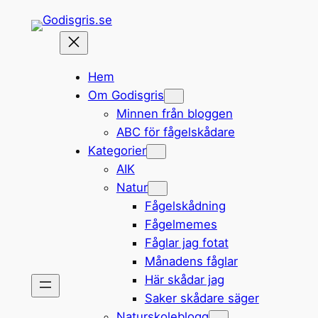
Hoppa
till
innehåll
Hem
Om Godisgris
Minnen från bloggen
ABC för fågelskådare
Kategorier
AIK
Natur
Fågelskådning
Fågelmemes
Fåglar jag fotat
Månadens fåglar
Här skådar jag
Saker skådare säger
Naturskoleblogg