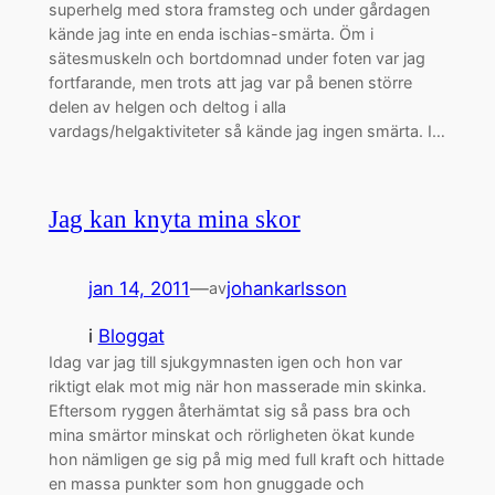
superhelg med stora framsteg och under gårdagen
kände jag inte en enda ischias-smärta. Öm i
sätesmuskeln och bortdomnad under foten var jag
fortfarande, men trots att jag var på benen större
delen av helgen och deltog i alla
vardags/helgaktiviteter så kände jag ingen smärta. I…
Jag kan knyta mina skor
jan 14, 2011
—
johankarlsson
av
i
Bloggat
Idag var jag till sjukgymnasten igen och hon var
riktigt elak mot mig när hon masserade min skinka.
Eftersom ryggen återhämtat sig så pass bra och
mina smärtor minskat och rörligheten ökat kunde
hon nämligen ge sig på mig med full kraft och hittade
en massa punkter som hon gnuggade och