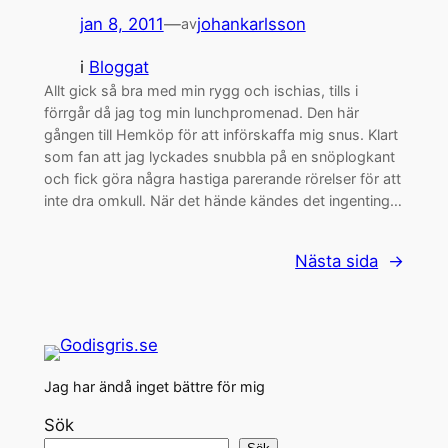
jan 8, 2011
—
johankarlsson
av
i
Bloggat
Allt gick så bra med min rygg och ischias, tills i
förrgår då jag tog min lunchpromenad. Den här
gången till Hemköp för att införskaffa mig snus. Klart
som fan att jag lyckades snubbla på en snöplogkant
och fick göra några hastiga parerande rörelser för att
inte dra omkull. När det hände kändes det ingenting…
Nästa sida
→
Jag har ändå inget bättre för mig
Sök