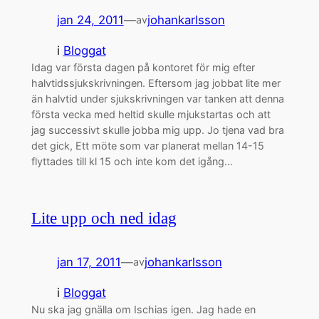
jan 24, 2011
—
johankarlsson
av
i
Bloggat
Idag var första dagen på kontoret för mig efter
halvtidssjukskrivningen. Eftersom jag jobbat lite mer
än halvtid under sjukskrivningen var tanken att denna
första vecka med heltid skulle mjukstartas och att
jag successivt skulle jobba mig upp. Jo tjena vad bra
det gick, Ett möte som var planerat mellan 14-15
flyttades till kl 15 och inte kom det igång…
Lite upp och ned idag
jan 17, 2011
—
johankarlsson
av
i
Bloggat
Nu ska jag gnälla om Ischias igen. Jag hade en