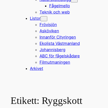
Fågelmello
Teknik och web
Listor
Frövisjön
Asköviken
Innanför Cityringen
Ekolista Västmanland
Johannisberg
ABC för fågelskådare
Filmutmaningen
Arkivet
Etikett:
Ryggskott