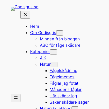
Hoppa
till
innehåll
Hem
Om Godisgris
Minnen från bloggen
ABC för fågelskådare
Kategorier
AIK
Natur
Fågelskådning
Fågelmemes
Fåglar jag fotat
Månadens fåglar
Här skådar jag
Saker skådare säger
Naturskoleblogg