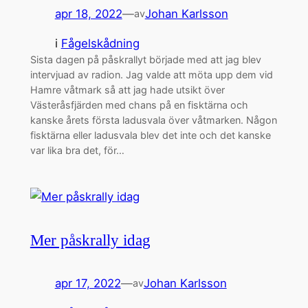
apr 18, 2022
—
Johan Karlsson
av
i
Fågelskådning
Sista dagen på påskrallyt började med att jag blev
intervjuad av radion. Jag valde att möta upp dem vid
Hamre våtmark så att jag hade utsikt över
Västeråsfjärden med chans på en fisktärna och
kanske årets första ladusvala över våtmarken. Någon
fisktärna eller ladusvala blev det inte och det kanske
var lika bra det, för…
Mer påskrally idag
apr 17, 2022
—
Johan Karlsson
av