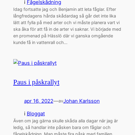
i
Fågelskådning
Idag fortsatte jag och Benjamin att leta fåglar. Efter
långfredagens hårda skådardag så går det inte lika
lätt att fylla på med arter och vi måste planera vart vi
ska åka för att få in de arter vi saknar. Vi började med
en promenad på Hässlö där vi ganska omgående
kunde få in vattenrall och…
Paus i påskrallyt
apr 16, 2022
—
Johan Karlsson
av
i
Bloggat
Även om jag gärna skulle skåda alla dagar när jag är
ledig, så handlar inte påsken bara om fåglar och
fågelskådning. Man måste fira påsk med familjen