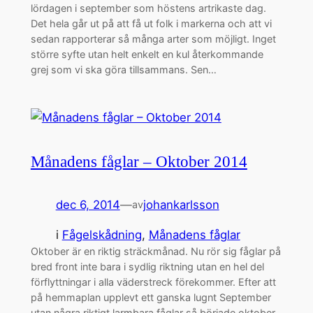
lördagen i september som höstens artrikaste dag.
Det hela går ut på att få ut folk i markerna och att vi
sedan rapporterar så många arter som möjligt. Inget
större syfte utan helt enkelt en kul återkommande
grej som vi ska göra tillsammans. Sen…
Månadens fåglar – Oktober 2014
dec 6, 2014
—
johankarlsson
av
i
Fågelskådning
, 
Månadens fåglar
Oktober är en riktig sträckmånad. Nu rör sig fåglar på
bred front inte bara i sydlig riktning utan en hel del
förflyttningar i alla väderstreck förekommer. Efter att
på hemmaplan upplevt ett ganska lugnt September
utan några riktigt larmbara fåglar så började oktober